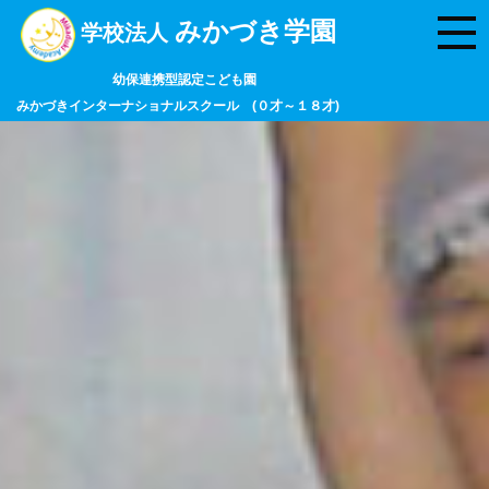
みかづき学園
学校法人
幼保連携型認定こども園
みかづきインターナショナルスクール (０才～１８才)