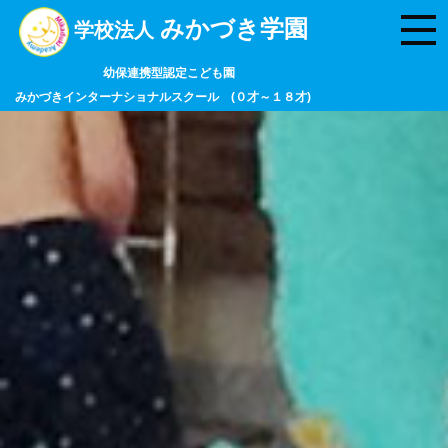
みかづき学園
学校法人
幼保連携型認定こども園
みかづきインターナショナルスクール (０才～１８才)