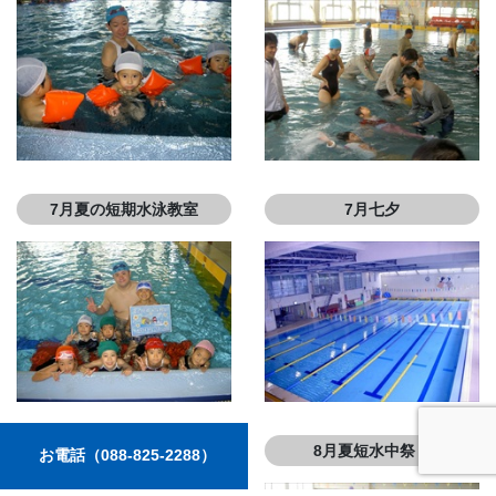
7月夏の短期水泳教室
7月七夕
8月夏の短期水泳教室
8月夏短水中祭り
お電話（088-825-2288）