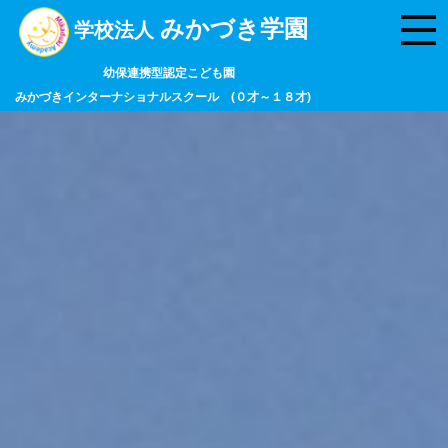
みかづき学園
学校法人
幼保連携型認定こども園
みかづきインターナショナルスクール (０才～１８才)