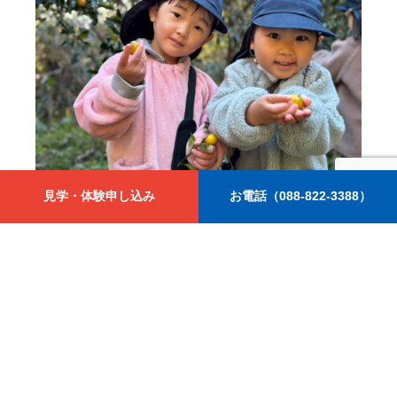
見学・体験申し込み
お電話（088-822-3388）
みかづき幼稚園
共通のお知らせ
2026.01.15
２月のピヨサークル
NEWS一覧はこちら
新型コロナウイルス感染症への対策について