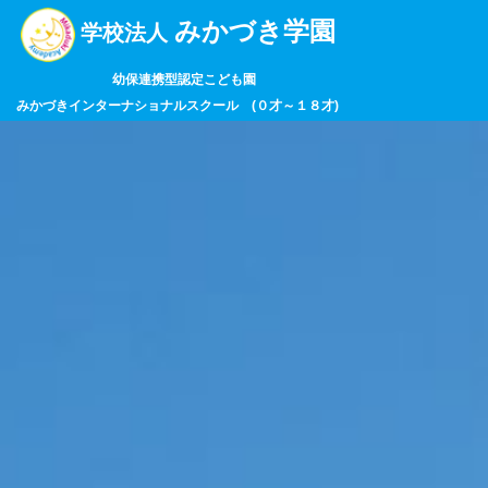
みかづき学園
学校法人
幼保連携型認定こども園
みかづきインターナショナルスクール (０才～１８才)