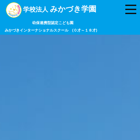
みかづき学園
学校法人
幼保連携型認定こども園
みかづきインターナショナルスクール (０才～１８才)