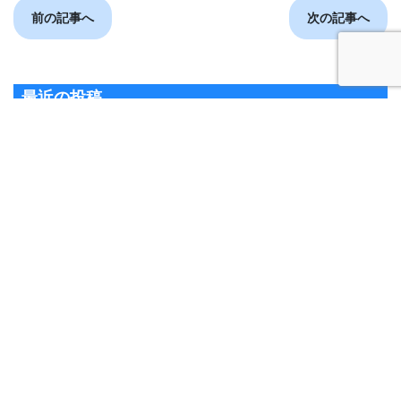
前の記事へ
次の記事へ
最近の投稿
夏のスーパー短期レッスンの申込が始まりました！
６月のピヨサークル
5月のピヨサークル
3月のピヨサークル
２月のピヨサークル
カテゴリー
カルチャースクール