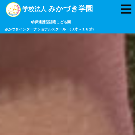
みかづき学園
学校法人
幼保連携型認定こども園
みかづきインターナショナルスクール (０才～１８才)