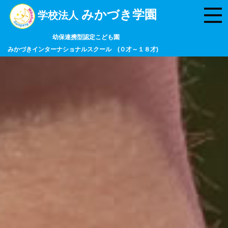
みかづき学園
学校法人
幼保連携型認定こども園
みかづきインターナショナルスクール (０才～１８才)