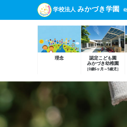
みかづき学園
学校法人
幼
理念
認定こども園
みかづき幼稚園
［0歳6ヶ月～5歳児］