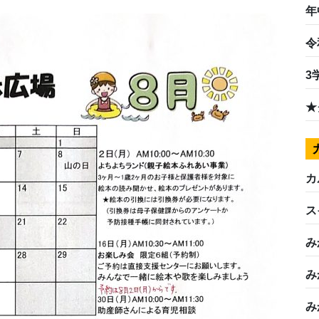
年
令
3
★
カ
ス
み
み
み