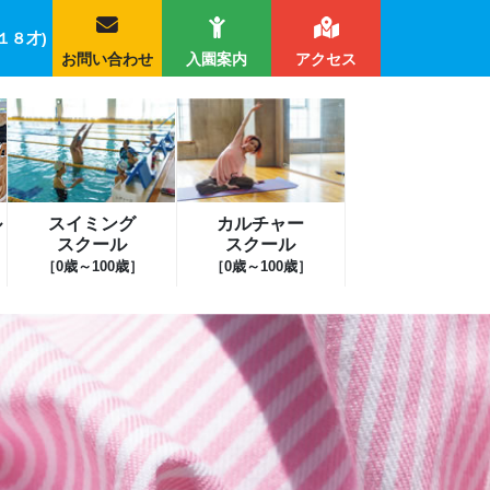
１８才)
お問い合わせ
入園案内
アクセス
ル
スイミング
カルチャー
スクール
スクール
［0歳～100歳］
［0歳～100歳］