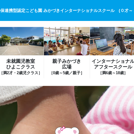
保連携型認定こども園 みかづきインターナショナルスクール (０才～
未就園児教室
親子みかづき
インターナショナ
ひよこクラス
広場
アフタースクール
［満2才・2歳児クラス］
［0歳～5歳／親子］
［満6歳～18歳］