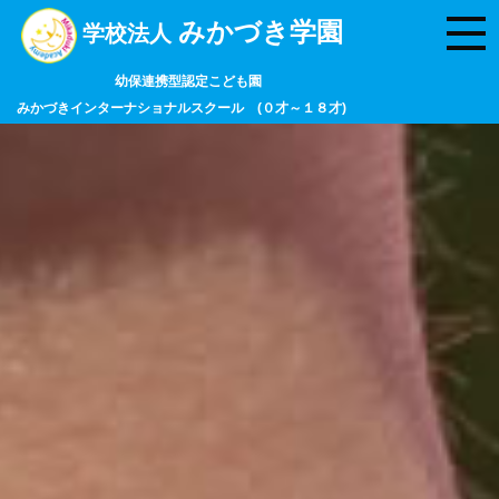
みかづき学園
学校法人
幼保連携型認定こども園
みかづきインターナショナルスクール (０才～１８才)