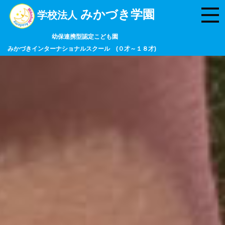
みかづき学園
学校法人
幼保連携型認定こども園
みかづきインターナショナルスクール (０才～１８才)