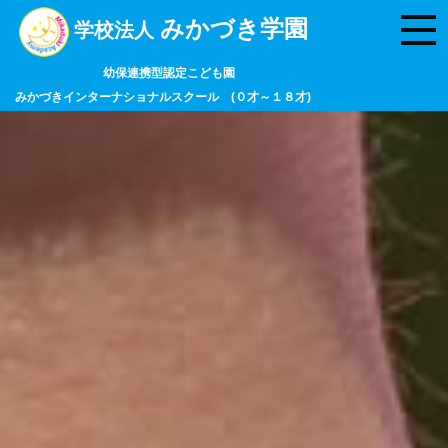
みかづき学園
学校法人
幼保連携型認定こども園
みかづきインターナショナルスクール (０才～１８才)