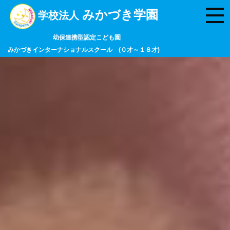
みかづき学園
学校法人
幼保連携型認定こども園
みかづきインターナショナルスクール (０才～１８才)