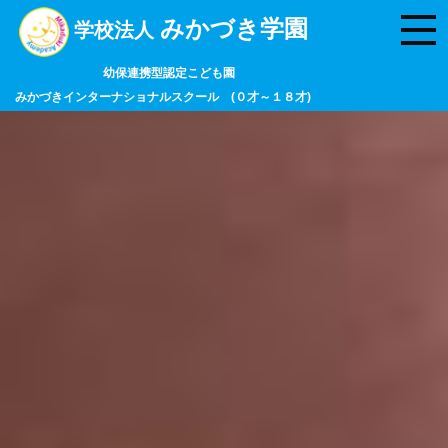
みかづき学園
学校法人
幼保連携型認定こども園
みかづきインターナショナルスクール (０才～１８才)