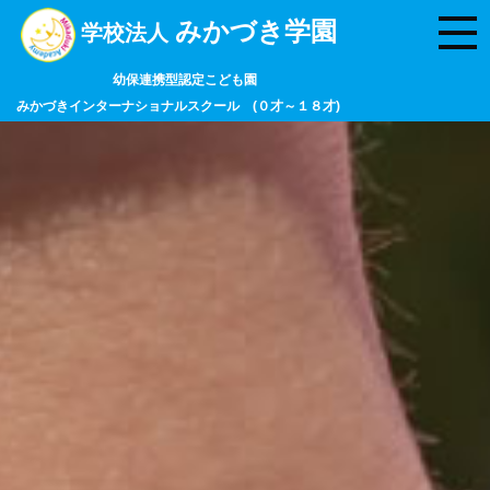
みかづき学園
学校法人
幼保連携型認定こども園
みかづきインターナショナルスクール (０才～１８才)