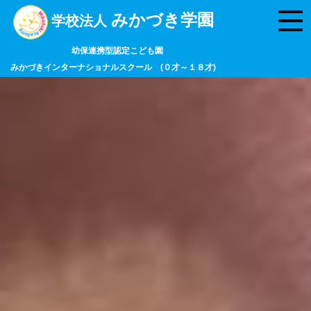
みかづき学園
学校法人
幼保連携型認定こども園
みかづきインターナショナルスクール (０才～１８才)