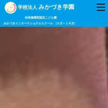
みかづき学園
学校法人
幼保連携型認定こども園
みかづきインターナショナルスクール (０才～１８才)