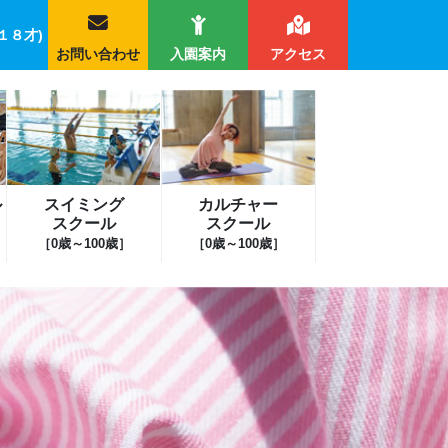
１８才)
お問い合わせ
入園案内
アクセス
ル
スイミング
カルチャー
スクール
スクール
［0歳～100歳］
［0歳～100歳］