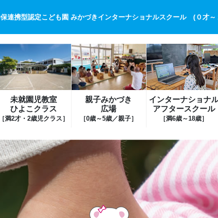
保連携型認定こども園 みかづきインターナショナルスクール (０才～
未就園児教室
親子みかづき
インターナショナ
ひよこクラス
広場
アフタースクール
［満2才・2歳児クラス］
［0歳～5歳／親子］
［満6歳～18歳］