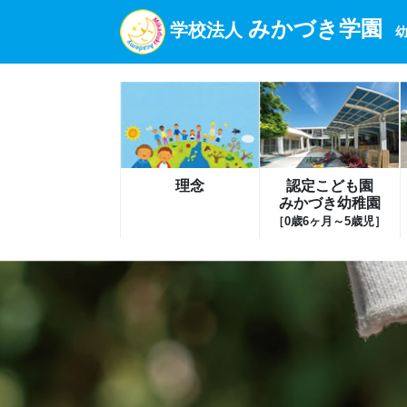
みかづき学園
学校法人
幼
理念
認定こども園
みかづき幼稚園
［0歳6ヶ月～5歳児］