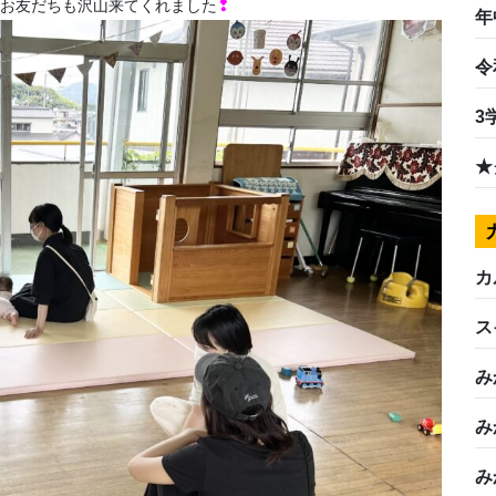
いお友だちも沢山来てくれました
❢
年
令
3
★
カ
ス
み
み
み