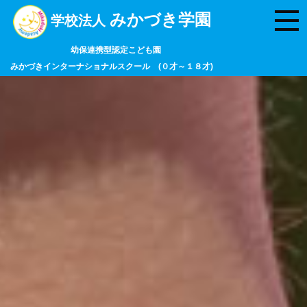
みかづき学園
学校法人
幼保連携型認定こども園
みかづきインターナショナルスクール (０才～１８才)