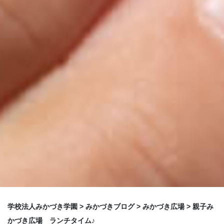
学校法人みかづき学園
>
みかづきブログ
>
みかづき広場
>
親子み
かづき広場 ランチタイム♪