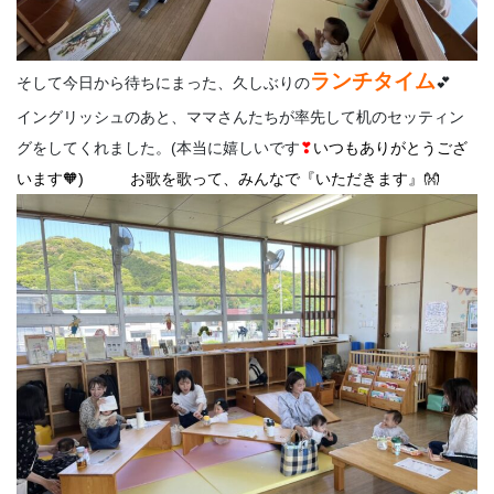
ランチタイム
そして今日から待ちにまった、久しぶりの
💕
イングリッシュのあと、ママさんたちが率先して机のセッティン
グをしてくれました。(本当に嬉しいです
❣
いつもありがとうござ
います🧡
) お歌を歌って、みんなで『いただきます』👐