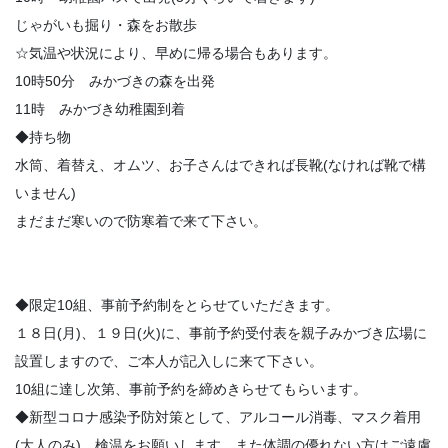
じゃがいも掘り・森をお散歩
☆気温や状況により、早めに帰る場合もあります。
10時50分 みかづきの森を出発
11時 みかづき幼稚園到着
◆持ち物
水筒、着替え、オムツ、お子さんはできれば長靴(なければ靴で構
いません)
まだまだ寒いので防寒着で来て下さい。
◆限定10組、事前予約制をとらせていただきます。
１８日(月)、１９日(火)に、事前予約受付表を親子みかづき広場に
設置しますので、ご本人が記入しに来て下さい。
10組に達し次第、事前予約を締めきらせてもらいます。
◆新型コロナ感染予防対策として、アルコール消毒、マスク着用
(大人のみ)、検温をお願いします。また体調の優れない方はご遠慮