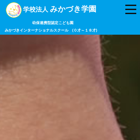
みかづき学園
学校法人
幼保連携型認定こども園
みかづきインターナショナルスクール (０才～１８才)