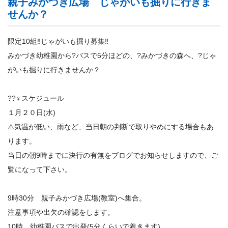
親子みかづき広場 じゃがいも掘りに行きま
せんか？
限定10組‼️じゃがいも掘り募集‼️
みかづき幼稚園から?バスで5分ほどの、?みかづきの森へ、?じゃ
がいも掘りに行きませんか？
??‍♀️スケジュール
１月２０日(水)
⚠️気温が低い、雨など、当日朝の判断で取りやめにする場合もあ
ります。
当日の朝9時までに決行の有無をブログでお知らせしますので、ご
覧になって下さい。
9時30分 親子みかづき広場(教室)へ集合。
注意事項や出欠の確認をします。
10時 幼稚園バスで出発(5分くらいで着きます)