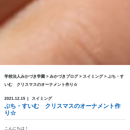
学校法人みかづき学園
>
みかづきブログ
>
スイミング
>
ぷち・す
いむ クリスマスのオーナメント作り☆
2021.12.15
スイミング
ぷち・すいむ クリスマスのオーナメント作
り☆
こんにちは！