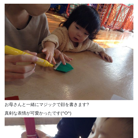
お母さんと一緒にマジックで顔を書きます?
真剣な表情が可愛かったです(^O^)