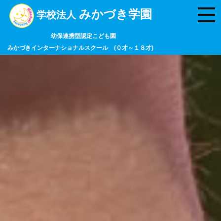
みかづき学園
学校法人
幼保連携型認定こども園
みかづきインターナショナルスクール (０才～１８才)