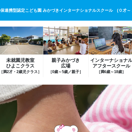
保連携型認定こども園 みかづきインターナショナルスクール (０才～
未就園児教室
親子みかづき
インターナショナ
ひよこクラス
広場
アフタースクール
［満2才・2歳児クラス］
［0歳～5歳／親子］
［満6歳～18歳］