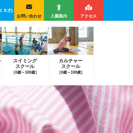
１８才)
お問い合わせ
入園案内
アクセス
ル
スイミング
カルチャー
スクール
スクール
［0歳～100歳］
［0歳～100歳］