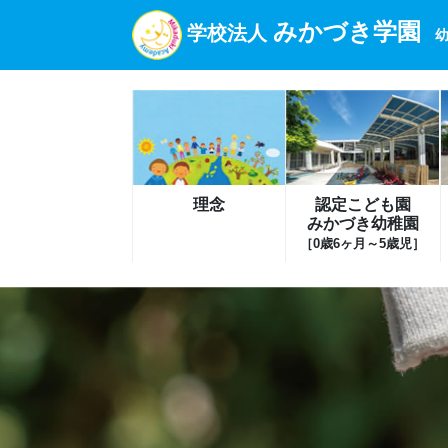
みかづき学園
学校法人
幼
理念
認定こども園
みかづき幼稚園
［0歳6ヶ月～5歳児］