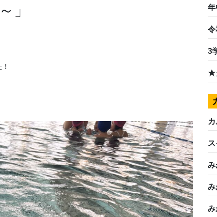
～」
年
令
3
た！
★
カ
ス
み
み
み