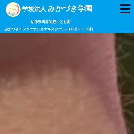
みかづき学園
学校法人
幼保連携型認定こども園
みかづきインターナショナルスクール (０才～１８才)