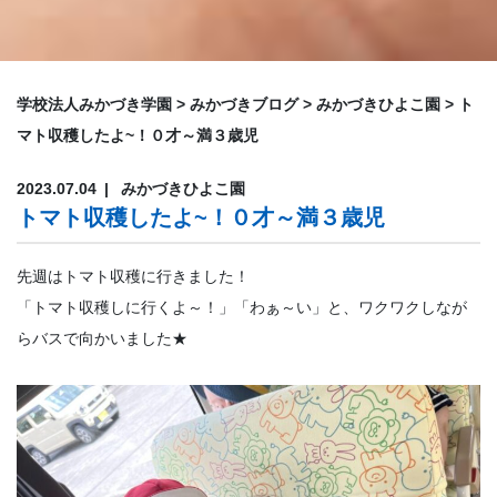
学校法人みかづき学園
>
みかづきブログ
>
みかづきひよこ園
>
ト
マト収穫したよ~！０才～満３歳児
2023.07.04
みかづきひよこ園
トマト収穫したよ~！０才～満３歳児
先週はトマト収穫に行きました！
「トマト収穫しに行くよ～！」「わぁ～い」と、ワクワクしなが
らバスで向かいました★