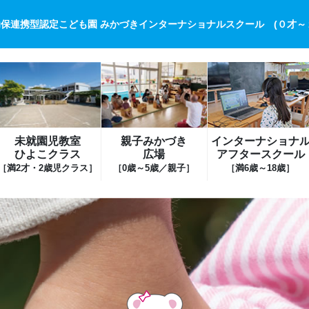
保連携型認定こども園 みかづきインターナショナルスクール (０才～
未就園児教室
親子みかづき
インターナショナ
ひよこクラス
広場
アフタースクール
［満2才・2歳児クラス］
［0歳～5歳／親子］
［満6歳～18歳］