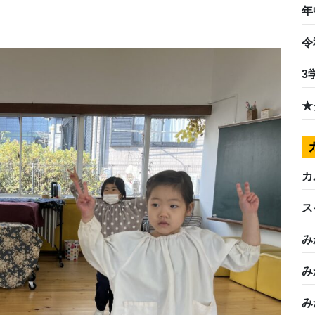
年
令
3
★
カ
ス
み
み
み