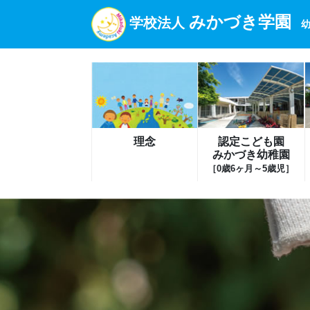
みかづき学園
学校法人
幼
理念
認定こども園
みかづき幼稚園
［0歳6ヶ月～5歳児］