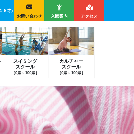
１８才)
お問い合わせ
入園案内
アクセス
ル
スイミング
カルチャー
スクール
スクール
［0歳～100歳］
［0歳～100歳］