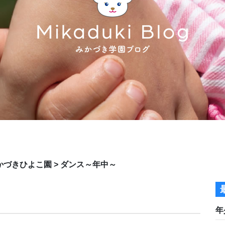
かづきひよこ園
>
ダンス～年中～
年