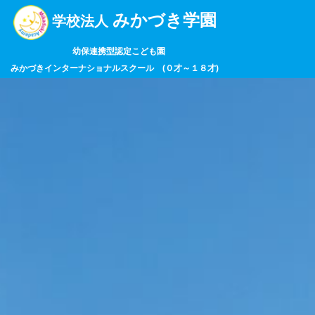
みかづき学園
学校法人
幼保連携型認定こども園
みかづきインターナショナルスクール (０才～１８才)