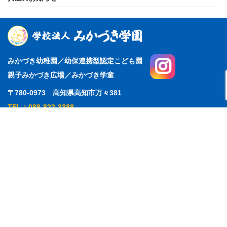
みかづき幼稚園／幼保連携型認定こども園
親子みかづき広場／みかづき学童
〒780-0973 高知県高知市万々381
TEL：088-822-3388
ホーム
お問い合わせフォーム
ごあいさつ
入園案内
0歳6ヶ月～5歳児クラス
アクセス
2歳児クラス
採用情報
親子みかづき広場
寄付