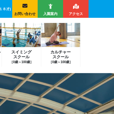
１８才)
お問い合わせ
入園案内
アクセス
ル
スイミング
カルチャー
スクール
スクール
［0歳～100歳］
［0歳～100歳］