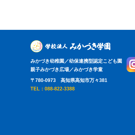
みかづき幼稚園／幼保連携型認定こども園
親子みかづき広場／みかづき学童
〒780-0973 高知県高知市万々381
TEL：088-822-3388