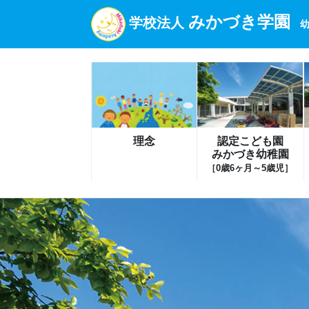
みかづき学園
学校法人
幼
理念
認定こども園
みかづき幼稚園
［0歳6ヶ月～5歳児］