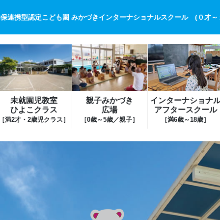
保連携型認定こども園 みかづきインターナショナルスクール (０才～
未就園児教室
親子みかづき
インターナショナ
ひよこクラス
広場
アフタースクール
［満2才・2歳児クラス］
［0歳～5歳／親子］
［満6歳～18歳］