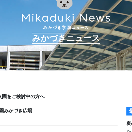
みかづきニュース
入園をご検討中の方へ
園
みかづき広場
夏
た