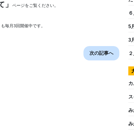
て」
ページをご覧ください。
６
」
も毎月3回開催中です。
5
3
次の記事へ
２
カ
ス
み
み