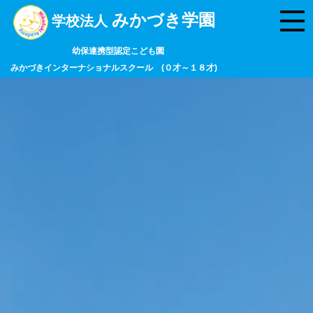
みかづき学園
学校法人
幼保連携型認定こども園
みかづきインターナショナルスクール (０才～１８才)