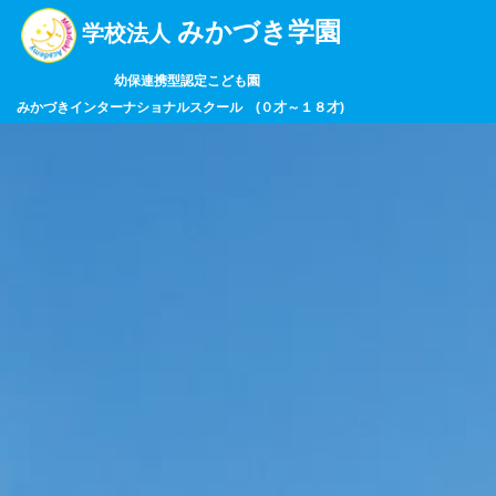
みかづき学園
学校法人
幼保連携型認定こども園
みかづきインターナショナルスクール (０才～１８才)