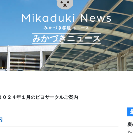
みかづきニュース
２０２４年１月のピヨサークルご案内
内
夏
た