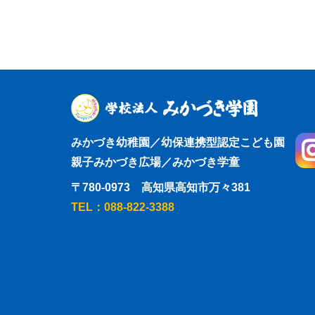
みかづき幼稚園／幼保連携型認定こども園
親子みかづき広場／みかづき学童
〒780-0973 高知県高知市万々381
TEL：088-822-3388