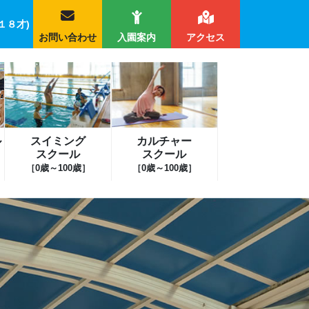
１８才)
お問い合わせ
入園案内
アクセス
ル
スイミング
カルチャー
スクール
スクール
［0歳～100歳］
［0歳～100歳］