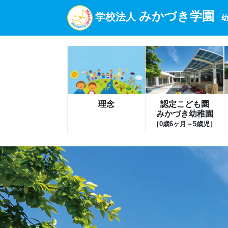
みかづき学園
学校法人
幼
理念
認定こども園
みかづき幼稚園
［0歳6ヶ月～5歳児］