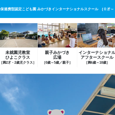
保連携型認定こども園 みかづきインターナショナルスクール (０才～
未就園児教室
親子みかづき
インターナショナ
ひよこクラス
広場
アフタースクール
［満2才・2歳児クラス］
［0歳～5歳／親子］
［満6歳～18歳］