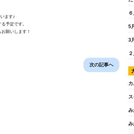
６
います♪
する予定です。
5
もお願いします！
3
２
次の記事へ
カ
ス
み
み