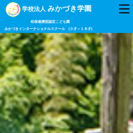
みかづき学園
学校法人
幼保連携型認定こども園
みかづきインターナショナルスクール (０才～１８才)