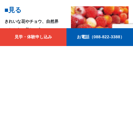
■見る
きれいな花やチョウ、自然界
にしかない美しい色
見学・体験申し込み
お電話（088-822-3388）
■聴く
鳥の声や虫の声、川のせせら
ぎ、草木がなびく音
■におう
いいにおい、甘いにおい、嫌
なにおい、くさいにおい