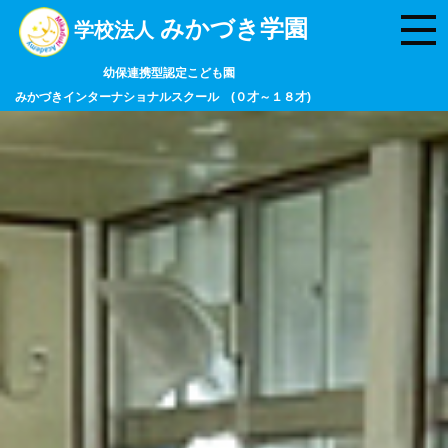
みかづき学園
学校法人
幼保連携型認定こども園
みかづきインターナショナルスクール (０才～１８才)