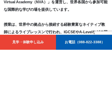
Virtual Academy（NVA）」を運営し、世界各国から参加可能
な国際的な学びの場を提供しています。
授業は、世界中の拠点から接続する経験豊富なネイティブ教
師によるライブレッスンで行われ、IGCSEやA-Levelなどの国
際資格の取得も可能です。 英語力の向上はもちろん、英検対
見学・体験申し込み
お電話（088-822-3388）
策にも対応しており、日本国内にいながらインターナショナ
ルスクール水準の教育を受けることができます。
Nisai Units of Sound
月2回
課内教室
年中、年長
15分程度