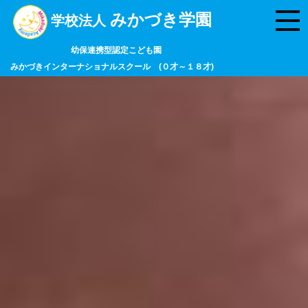
みかづき学園
学校法人
幼保連携型認定こども園
みかづきインターナショナルスクール (０才～１８才)