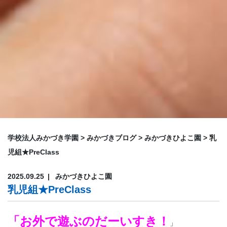
学校法人みかづき学園
>
みかづきブログ
>
みかづきひよこ園
>
乳
児組★PreClass
2025.09.25
みかづきひよこ園
乳児組★PreClass
「お外で遊ぶのだーいすき！
」