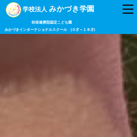
みかづき学園
学校法人
幼保連携型認定こども園
みかづきインターナショナルスクール (０才～１８才)