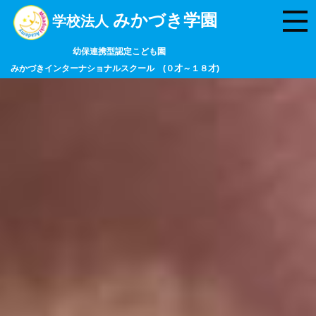
みかづき学園
学校法人
幼保連携型認定こども園
みかづきインターナショナルスクール (０才～１８才)