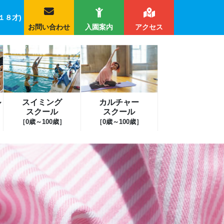
１８才)
お問い合わせ
入園案内
アクセス
ル
スイミング
カルチャー
スクール
スクール
［0歳～100歳］
［0歳～100歳］