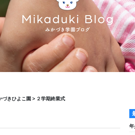
かづきひよこ園
>
２学期終業式
年