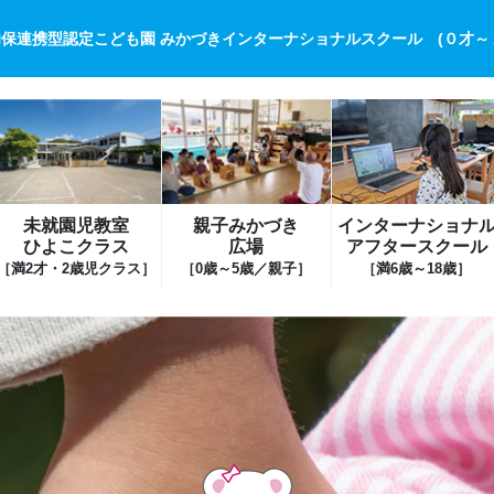
保連携型認定こども園 みかづきインターナショナルスクール (０才～
未就園児教室
親子みかづき
インターナショナ
ひよこクラス
広場
アフタースクール
［満2才・2歳児クラス］
［0歳～5歳／親子］
［満6歳～18歳］