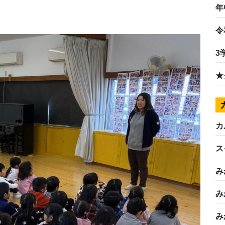
年
令
3
★
カ
ス
み
み
み