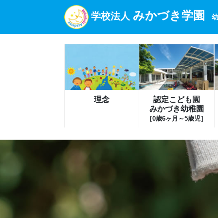
みかづき学園
学校法人
幼
理念
認定こども園
みかづき幼稚園
［0歳6ヶ月～5歳児］