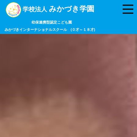
みかづき学園
学校法人
幼保連携型認定こども園
みかづきインターナショナルスクール (０才～１８才)