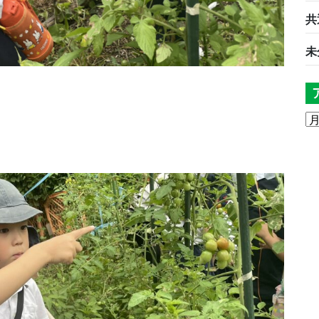
共
未
！