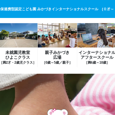
保連携型認定こども園 みかづきインターナショナルスクール (０才～
未就園児教室
親子みかづき
インターナショナ
ひよこクラス
広場
アフタースクール
［満2才・2歳児クラス］
［0歳～5歳／親子］
［満6歳～18歳］