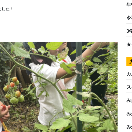
年
ました！
令
3
★
カ
ス
み
み
み