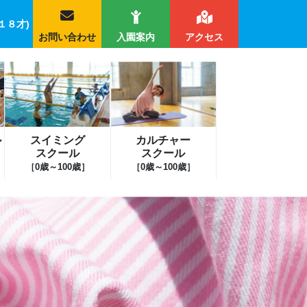
１８才)
お問い合わせ
入園案内
アクセス
ル
スイミング
カルチャー
スクール
スクール
［0歳～100歳］
［0歳～100歳］