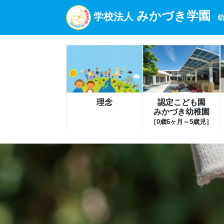
みかづき学園
学校法人
幼
理念
認定こども園
みかづき幼稚園
［0歳6ヶ月～5歳児］