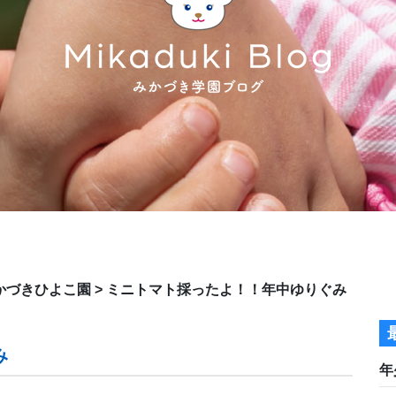
かづきひよこ園
>
ミニトマト採ったよ！！年中ゆりぐみ
み
年