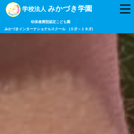
みかづき学園
学校法人
幼保連携型認定こども園
みかづきインターナショナルスクール (０才～１８才)