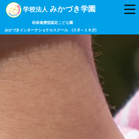
みかづき学園
学校法人
幼保連携型認定こども園
みかづきインターナショナルスクール (０才～１８才)