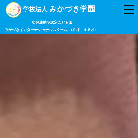
みかづき学園
学校法人
幼保連携型認定こども園
みかづきインターナショナルスクール (０才～１８才)